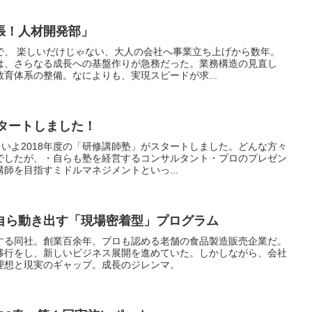
張！人材開発部」
で、 楽しいだけじゃない、大人の会社へ事業立ち上げから数年。
は、さらなる成長への基盤作りが急務だった。業務構造の見直し
育体系の整備。なによりも、実現スピードが求...
スタートしました！
よいよ2018年度の「研修講師塾」がスタートしました。どんな方々
でしたが、・自らも塾を経営するコンサルタント・プロのプレゼン
師を目指すミドルマネジメントといっ...
自ら動き出す「現場密着型」プログラム
する同社。創業百余年、プロも認める老舗の食品製造販売企業だ。
移行をし、新しいビジネス展開を進めていた。しかしながら、会社
理想と現実のギャップ。成長のジレンマ。