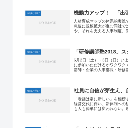
機動力アップ！ 「出
実績と学び
人材育成マップの体系的実践
急速に規模拡大が進む同社で
や、それを支える人事制度、教
「研修講師塾2018」
実績と学び
6月2日（土）・3日（日）い
に参加いただけるかワクワク
講師・企業の人事部長・研修講
社員に自信が芽生え、
実績と学び
「老舗は常に新しい」を標榜
経営交代に伴い、新体制への
も人も簡単には変われない。